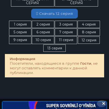
СЕРИЯ
СЕРИЯ
Скачать 12 серия
1 серия
2 серия
3 серия
4 серия
5 серия
6 серия
7 серия
8 серия
9 серия
10 серия
11 серия
12 серия
13 серия
Информация
Посетители, находящиеся в группе
Гости
, не
могут оставлять комментарии к данной
публикации.
✕