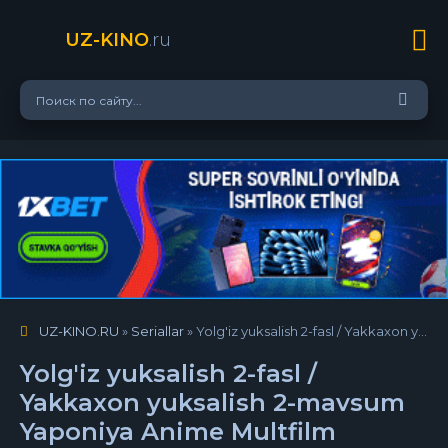
UZ-KINO
.ru
UZ-KINO.RU
»
Seriallar
» Yolg'iz yuksalish 2-fasl / Yakkaxon yuksalish 2-mavsum Yaponiya Anime Multfilm Barcha qismlar Uzbek tilida 2024 tarjima serial HD skachat
Yolg'iz yuksalish 2-fasl /
Yakkaxon yuksalish 2-mavsum
Yaponiya Anime Multfilm