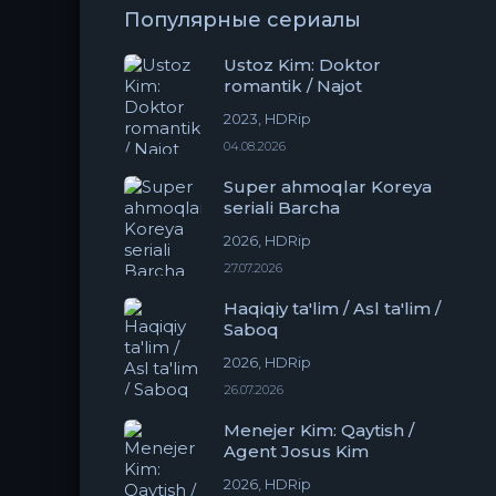
Популярные сериалы
Ustoz Kim: Doktor
romantik / Najot
2023, HDRip
04.08.2026
Super ahmoqlar Koreya
seriali Barcha
2026, HDRip
27.07.2026
Haqiqiy ta'lim / Asl ta'lim /
Saboq
2026, HDRip
26.07.2026
Menejer Kim: Qaytish /
Agent Josus Kim
2026, HDRip