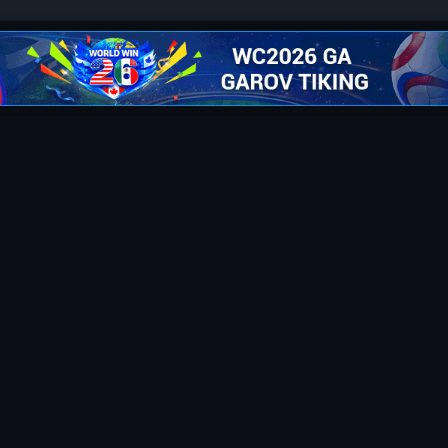
 фильмы принадлежат их авторам.
uzkinorunet@mail.ru
для ознакомления. Любой фильм
будет удален
по треб