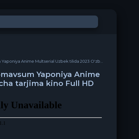
serial Uzbek tilida 2023 O'zbekcha tarjima kino Full HD tas-ix skachat
 2-mavsum Yaponiya Anime
cha tarjima kino Full HD