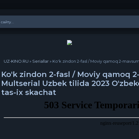
UZ-KINO.RU
»
Seriallar
» Ko'k zindon 2-fasl / Moviy qamoq 2-mavsum Yaponiya Anime Mult
Ko'k zindon 2-fasl / Moviy qamoq
Multserial Uzbek tilida 2023 O'zbek
tas-ix skachat