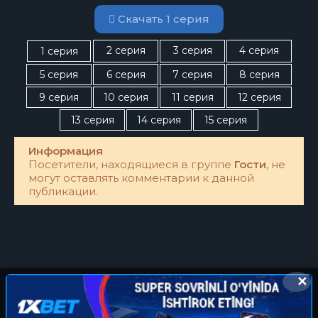
Скачать 1 серия
2 серия
3 серия
4 серия
1 серия
5 серия
6 серия
7 серия
8 серия
9 серия
10 серия
11 серия
12 серия
13 серия
14 серия
15 серия
Информация
Посетители, находящиеся в группе
Гости
, не
могут оставлять комментарии к данной
публикации.
✕