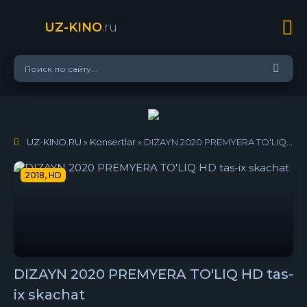
UZ-KINO
.ru
UZ-KINO.RU
»
Konsertlar
» DIZAYN 2020 PREMYERA TO'LIQ HD tas-ix skachat
2018, HD
DIZAYN 2020 PREMYERA TO'LIQ HD tas-
ix skachat