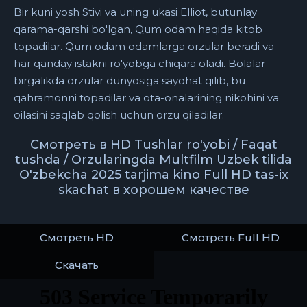
Bir kuni yosh Stivi va uning ukasi Elliot, butunlay
qarama-qarshi bo'lgan, Qum odam haqida kitob
topadilar. Qum odam odamlarga orzular beradi va
har qanday istakni ro'yobga chiqara oladi. Bolalar
birgalikda orzular dunyosiga sayohat qilib, bu
qahramonni topadilar va ota-onalarining nikohini va
oilasini saqlab qolish uchun orzu qiladilar.
Смотреть в HD Tushlar ro'yobi / Faqat
tushda / Orzularingda Multfilm Uzbek tilida
O'zbekcha 2025 tarjima kino Full HD tas-ix
skachat в хорошем качестве
Смотреть HD
Смотреть Full HD
Скачать