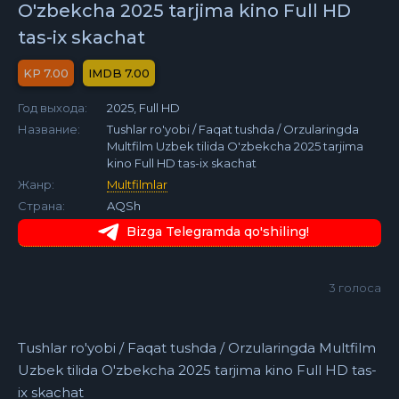
O'zbekcha 2025 tarjima kino Full HD
tas-ix skachat
7.00
7.00
Год выхода:
2025, Full HD
Название:
Tushlar ro'yobi / Faqat tushda / Orzularingda
Multfilm Uzbek tilida O'zbekcha 2025 tarjima
kino Full HD tas-ix skachat
Жанр:
Multfilmlar
Страна:
AQSh
Bizga Telegramda qo'shiling!
3
голоса
Tushlar ro'yobi / Faqat tushda / Orzularingda Multfilm
Uzbek tilida O'zbekcha 2025 tarjima kino Full HD tas-
ix skachat