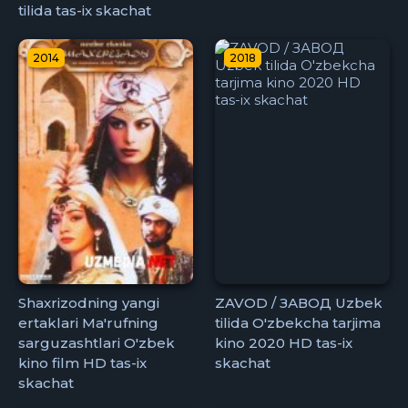
tilida tas-ix skachat
2014
2018
Shaxrizodning yangi
ZAVOD / ЗАВОД Uzbek
ertaklari Ma'rufning
tilida O'zbekcha tarjima
sarguzashtlari O'zbek
kino 2020 HD tas-ix
kino film HD tas-ix
skachat
skachat