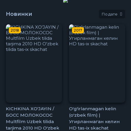
Новинки
дате
2018
2017
KICHKINA XO'JAYIN /
O'g'irlanmagan kelin
БОСС МОЛОКОСОС
(o'zbek film) |
Multfilm Uzbek tilida
Угирланмаган келин
tarjima 2010 HD O'zbek
HD tas-ix skachat