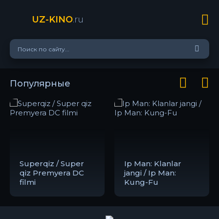
UZ-KINO
.ru
Популярные
Superqiz / Super
Ip Man: Klanlar
qiz Premyera DC
jangi / Ip Man:
filmi
Kung-Fu