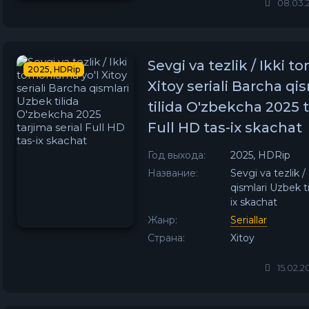
08.03.
Sevgi va tezlik / Ikki 
2025, HDRip
Xitoy seriali Barcha qi
tilida O'zbekcha 2025 t
Full HD tas-ix skachat
Год выхода:
2025, HDRip
Название:
Sevgi va tezlik /
qismlari Uzbek t
ix skachat
Жанр:
Seriallar
Страна:
Xitoy
15.02.2