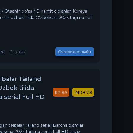
h / Otashin bo'sa / Dinamit o'pishish Koreya
ismlar Uzbek tilida O'zbekcha 2025 tarjima Full
026
6 026
Смотреть онлайн
lbalar Tailand
Uzbek tilida
8.9
7.8
 serial Full HD
an telbalar Tailand seriali Barcha qismlar
bekcha 2022 tarjima serial Full HD tas-ix