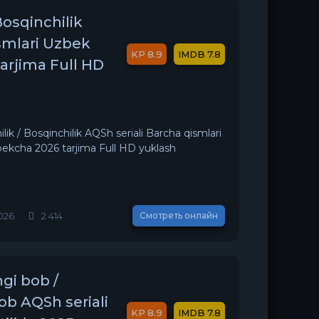
 Bosqinchilik
smlari Uzbek
8.9
7.8
tarjima Full HD
chilik / Bosqinchilik AQSh seriali Barcha qismlari
bekcha 2026 tarjima Full HD yuklash
2026
2 414
Смотреть онлайн
gi bob /
ob AQSh seriali
8.9
7.8