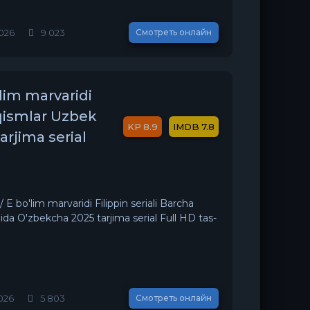
2026
9 023
Смотреть онлайн
'lim marvaridi
 qismlar Uzbek
8.9
7.8
arjima serial
/ E bo'lim marvaridi Filippin seriali Barcha
lida O'zbekcha 2025 tarjima serial Full HD tas-
2026
5 803
Смотреть онлайн