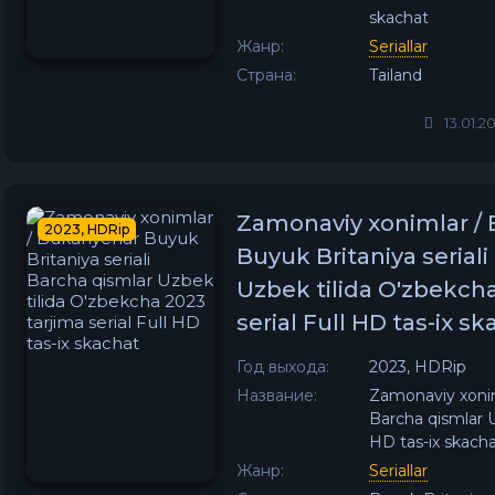
skachat
Жанр:
Seriallar
Страна:
Tailand
13.01.2
Zamonaviy xonimlar / 
2023, HDRip
Buyuk Britaniya serial
Uzbek tilida O'zbekcha
serial Full HD tas-ix s
Год выхода:
2023, HDRip
Название:
Zamonaviy xoniml
Barcha qismlar U
HD tas-ix skach
Жанр:
Seriallar