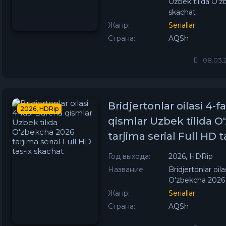
Uzbek tilida O'z
skachat
Жанр:
Seriallar
Страна:
AQSh
08.03.
Bridjertonlar oilasi 4-f
2026, HDRip
qismlar Uzbek tilida 
tarjima serial Full HD 
Год выхода:
2026, HDRip
Название:
Bridjertonlar oil
O'zbekcha 2026 t
Жанр:
Seriallar
Страна:
AQSh