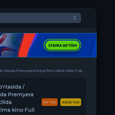
Koreya filmi Uzbek tilida O'zbekcha 2024 tarjima kino Full HD tas-ix skachat
'rtasida /
sida Premyera
ilida
7.00
7.00
ima kino Full