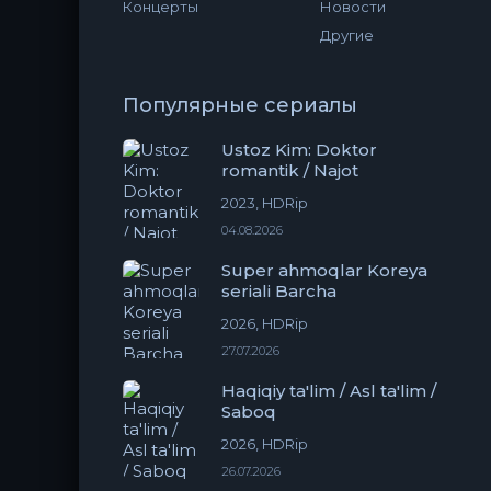
Концерты
Новости
Другие
Популярные сериалы
Ustoz Kim: Doktor
romantik / Najot
2023, HDRip
04.08.2026
Super ahmoqlar Koreya
seriali Barcha
2026, HDRip
27.07.2026
Haqiqiy ta'lim / Asl ta'lim /
Saboq
2026, HDRip
26.07.2026