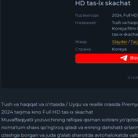
HD tas-ix skachat
Год выхода:
2024, Full HD
Название:
Tush va haqiq
Koreya filmi 
tas-ix skacha
Жанр:
Slayder
/
Tar
Страна:
Koreya
Biz
4
гол
Tush va haqiqat va o'rtasida / Uyqu va reallik orasida Prem
2024 tarjima kino Full HD tas-ix skachat
Muvaffaqiyatli yozuvchining rafiqasi qisman xotirani yo'qotis
noma'lum shaxs qo'ng'iroq qiladi va erining dahshatli sirlari
izlashga borgan va juda g'alati sharoitda avtohalokatda vaf