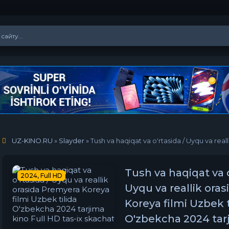
UZ-KINO.RU
»
Slayder
» Tush va haqiqat va o'rtasida / Uyqu va reallik orasida Premyera 
Tush va haqiqat va o
2024, Full HD
Uyqu va reallik ora
Koreya filmi Uzbek t
O'zbekcha 2024 tarj