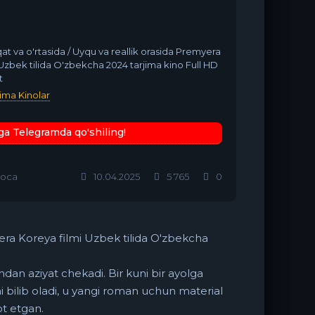
at va o'rtasida / Uyqu va reallik orasida Premyera
Uzbek tilida O'zbekcha 2024 tarjima kino Full HD
t
jima Kinolar
ga Telegramda qo'shiling!
оса
10.04.2025
5 765
0
yera Koreya filmi Uzbek tilida O'zbekcha
hdan aziyat chekadi. Bir kuni bir ayolga
ni bilib oladi, u yangi roman uchun material
ot etgan.