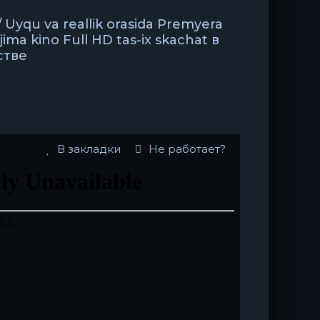
 Uyqu va reallik orasida Premyera
jima kino Full HD tas-ix skachat в
стве
В закладки
Не работает?