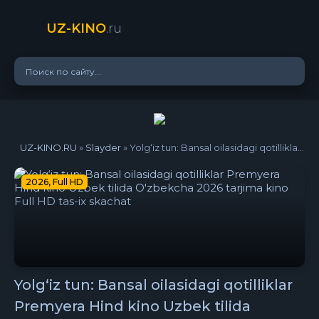
UZ-KINO
.ru
UZ-KINO.RU
»
Slayder
» Yolg‘iz tun: Bansal oilasidagi qotilliklar Premyera Hind kino Uzbek tilida O'zbekcha 2026 tarjima kino Full HD tas-ix skachat
2026, Full HD
Yolg‘iz tun: Bansal oilasidagi qotilliklar
Premyera Hind kino Uzbek tilida