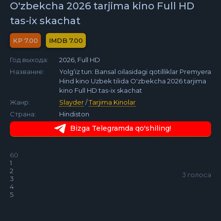
O'zbekcha 2026 tarjima kino Full HD
tas-ix skachat
7.00
7.00
Год выхода:
2026, Full HD
Название:
Yolg‘iz tun: Bansal oilasidagi qotilliklar Premyera
Hind kino Uzbek tilida O'zbekcha 2026 tarjima
kino Full HD tas-ix skachat
Жанр:
Slayder
/
Tarjima Kinolar
Страна:
Hindiston
Bizga Telegramda qo'shiling!
60
1
2
3
голоса
3
4
5