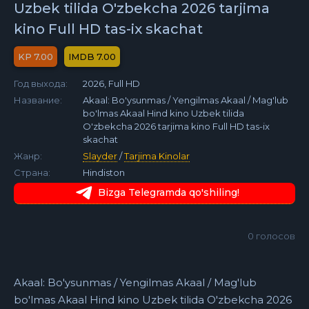
Uzbek tilida O'zbekcha 2026 tarjima
kino Full HD tas-ix skachat
7.00
7.00
Год выхода:
2026, Full HD
Название:
Akaal: Bo'ysunmas / Yengilmas Akaal / Mag'lub
bo'lmas Akaal Hind kino Uzbek tilida
O'zbekcha 2026 tarjima kino Full HD tas-ix
skachat
Жанр:
Slayder
/
Tarjima Kinolar
Страна:
Hindiston
Bizga Telegramda qo'shiling!
0
голосов
Akaal: Bo'ysunmas / Yengilmas Akaal / Mag'lub
bo'lmas Akaal Hind kino Uzbek tilida O'zbekcha 2026