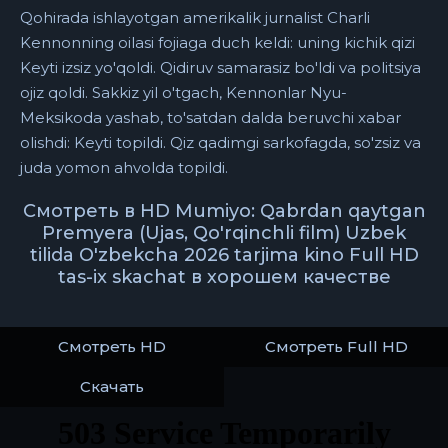
Qohirada ishlayotgan amerikalik jurnalist Charli
Kennonning oilasi fojiaga duch keldi: uning kichik qizi
Keyti ​​izsiz yo'qoldi. Qidiruv samarasiz bo'ldi va politsiya
ojiz qoldi. Sakkiz yil o'tgach, Kennonlar Nyu-
Meksikoda yashab, to'satdan dalda beruvchi xabar
olishdi: Keyti ​​topildi. Qiz qadimgi sarkofagda, so'zsiz va
juda yomon ahvolda topildi.
Смотреть в HD Mumiyo: Qabrdan qaytgan
Premyera (Ujas, Qo'rqinchli film) Uzbek
tilida O'zbekcha 2026 tarjima kino Full HD
tas-ix skachat в хорошем качестве
Смотреть HD
Смотреть Full HD
Скачать