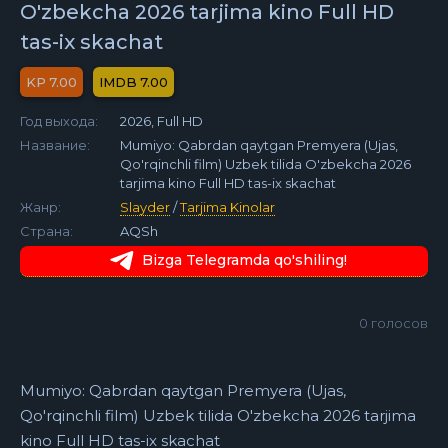
O'zbekcha 2026 tarjima kino Full HD
tas-ix skachat
7.00
7.00
Год выхода:
2026, Full HD
Название:
Mumiyo: Qabrdan qaytgan Premyera (Ujas,
Qo'rqinchli film) Uzbek tilida O'zbekcha 2026
tarjima kino Full HD tas-ix skachat
Жанр:
Slayder
/
Tarjima Kinolar
Страна:
AQSh
Bizga Telegramda qo'shiling!
0
голосов
Mumiyo: Qabrdan qaytgan Premyera (Ujas,
Qo'rqinchli film) Uzbek tilida O'zbekcha 2026 tarjima
kino Full HD tas-ix skachat