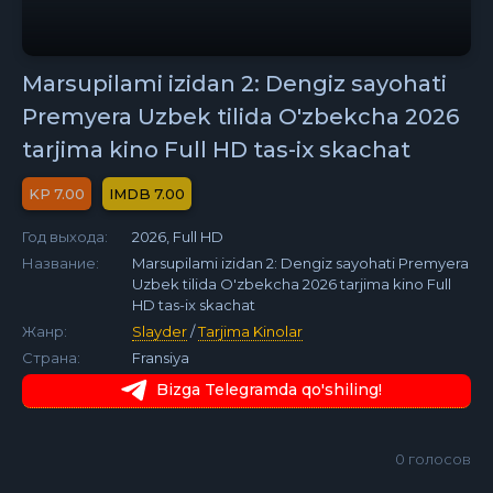
Marsupilami izidan 2: Dengiz sayohati
Premyera Uzbek tilida O'zbekcha 2026
tarjima kino Full HD tas-ix skachat
7.00
7.00
Год выхода:
2026, Full HD
Название:
Marsupilami izidan 2: Dengiz sayohati Premyera
Uzbek tilida O'zbekcha 2026 tarjima kino Full
HD tas-ix skachat
Жанр:
Slayder
/
Tarjima Kinolar
Страна:
Fransiya
Bizga Telegramda qo'shiling!
0
голосов