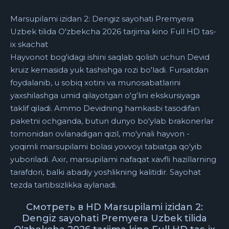
Marsupilami izidan 2: Dengiz sayohati Premyera
Uzbek tilida O'zbekcha 2026 tarjima kino Full HD tas-
ix skachat
Hayvonot bog'idagi ishini saqlab qolish uchun Devid
kruiz kemasida yuk tashishga rozi bo'ladi. Fursatdan
foydalanib, u sobiq xotini va munosabatlarini
yaxshilashga umid qilayotgan o'g'lini ekskursiyaga
taklif qiladi. Ammo Devidning hamkasbi tasodifan
paketni ochganda, butun dunyo bo'ylab brakonerlar
tomonidan ovlanadigan qizil, mo'ynali hayvon -
yoqimli marsupilami bolasi yovvoyi tabiatga qo'yib
yuboriladi. Axir, marsupilami nafaqat xavfli hazillarning
tarafdori, balki abadiy yoshlikning kalitidir. Sayohat
tezda tartibsizlikka aylanadi.
Смотреть в HD Marsupilami izidan 2:
Dengiz sayohati Premyera Uzbek tilida