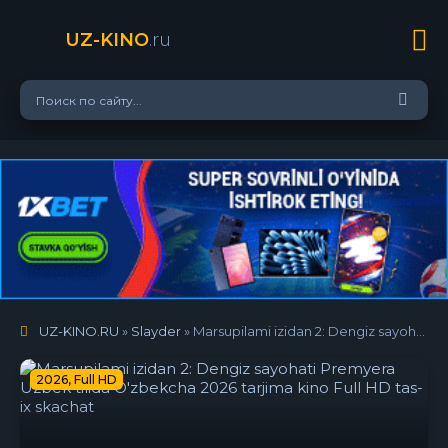
UZ-KINO
.ru
UZ-KINO.RU
»
Slayder
» Marsupilami izidan 2: Dengiz sayohati Premyera Uzbek tilida O'zbekcha 2026 tarjima kino Full HD tas-ix skachat
2026, Full HD