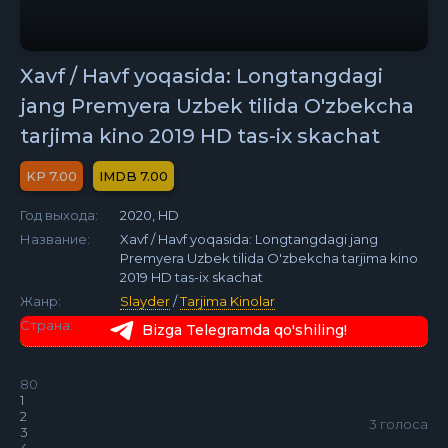
Xavf / Havf yoqasida: Longtangdagi
jang Premyera Uzbek tilida O'zbekcha
tarjima kino 2019 HD tas-ix skachat
7.00
7.00
Год выхода:
2020, HD
Название:
Xavf / Havf yoqasida: Longtangdagi jang
Premyera Uzbek tilida O'zbekcha tarjima kino
2019 HD tas-ix skachat
Жанр:
Slayder
/
Tarjima Kinolar
Страна:
Bizga Telegramda qo'shiling!
80
1
2
3
голоса
3