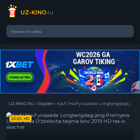
UZ-KINO
.ru
UZ-KINO.RU
»
Slayder
» Xavf / Havf yoqasida: Longtangdagi jang Premyera Uzbek tilida O'zbekcha tarjima kino 2019 HD tas-ix skachat
2020, HD