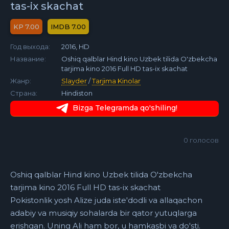
tas-ix skachat
7.00
7.00
Год выхода:
2016, HD
Название:
Oshiq qalblar Hind kino Uzbek tilida O'zbekcha
tarjima kino 2016 Full HD tas-ix skachat
Жанр:
Slayder
/
Tarjima Kinolar
Страна:
Hindiston
Bizga Telegramda qo'shiling!
0
голосов
Oshiq qalblar Hind kino Uzbek tilida O'zbekcha
tarjima kino 2016 Full HD tas-ix skachat
Pokistonlik yosh Alize juda iste'dodli va allaqachon
adabiy va musiqiy sohalarda bir qator yutuqlarga
erishgan. Uning Ali ham bor, u hamkasbi va do'sti.