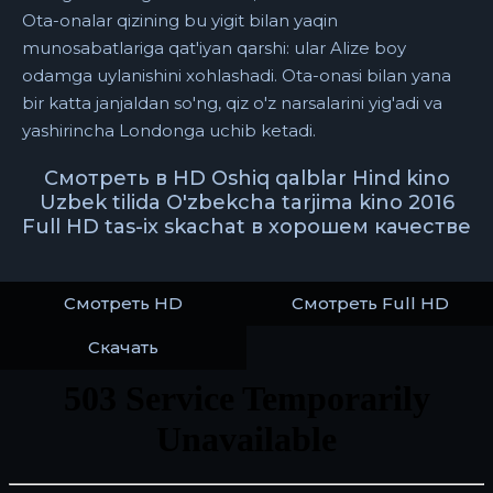
Ota-onalar qizining bu yigit bilan yaqin
munosabatlariga qat'iyan qarshi: ular Alize boy
odamga uylanishini xohlashadi. Ota-onasi bilan yana
bir katta janjaldan so'ng, qiz o'z narsalarini yig'adi va
yashirincha Londonga uchib ketadi.
Смотреть в HD Oshiq qalblar Hind kino
Uzbek tilida O'zbekcha tarjima kino 2016
Full HD tas-ix skachat в хорошем качестве
Смотреть HD
Смотреть Full HD
Скачать