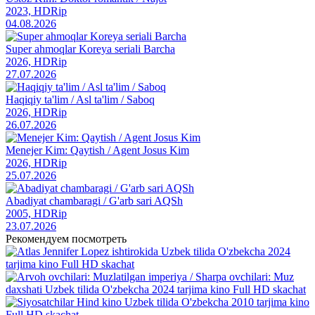
2023, HDRip
04.08.2026
Super ahmoqlar Koreya seriali Barcha
2026, HDRip
27.07.2026
Haqiqiy ta'lim / Asl ta'lim / Saboq
2026, HDRip
26.07.2026
Menejer Kim: Qaytish / Agent Josus Kim
2026, HDRip
25.07.2026
Abadiyat chambaragi / G'arb sari AQSh
2005, HDRip
23.07.2026
Рекомендуем посмотреть