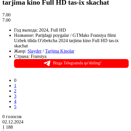
tarjima kino Full HD tas-ix skachat
7.00
7.00
Год выхода:
2024, Full HD
Название:
Parijdagi poygalar / GTMaks Fransiya filmi
Uzbek tilida O'zbekcha 2024 tarjima kino Full HD tas-ix
skachat
Жанр:
Slayder
/
Tarjima Kinolar
Страна:
Fransiya
Bizga Telegramda qo'shiling!
0
1
2
3
4
5
0
голосов
02.12.2024
1 188