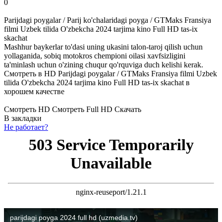
0
Parijdagi poygalar / Parij ko'chalaridagi poyga / GTMaks Fransiya
filmi Uzbek tilida O'zbekcha 2024 tarjima kino Full HD tas-ix
skachat
Mashhur baykerlar to'dasi uning ukasini talon-taroj qilish uchun
yollaganida, sobiq motokros chempioni oilasi xavfsizligini
ta'minlash uchun o'zining chuqur qo'rquviga duch kelishi kerak.
Смотреть в HD Parijdagi poygalar / GTMaks Fransiya filmi Uzbek
tilida O'zbekcha 2024 tarjima kino Full HD tas-ix skachat в
хорошем качестве
Смотреть HD
Смотреть Full HD
Скачать
В закладки
Не работает?