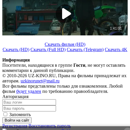
Скачать фильм (HD)
Скачать (HD)
Скачать (Full HD)
Скачать (Telegram)
Скачать 4K
Информация
Посетители, находящиеся в группе
Гости
, не могут оставлять
комментарии к данной публикации.
© 2010-2026 UZ-KINO.RU, Права на фильмы принадлежат их
авторам.
uzkinorunet@mail.ru
Все фильмы представлены только для ознакомления. Любой
фильм
будет удален
по требованию правообладателя.
Авторизация
Запомнить
Войти на сайт
Регистрация
Восстановить пароль