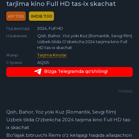
tarjima kino Full HD tas-ix skachat
7.00
7.00
Год выхода:
2024, Full HD
Название:
Qish, Bahor, Yoz yoki Kuz (Romantik, Sevgi film)
Uzbek tilida O'zbekcha 2024 tarjima kino Full
HD tas-ix skachat
Жанр:
Tarjima Kinolar
Страна:
AQSh
Bizga Telegramda qo'shiling!
1
голос
Qish, Bahor, Yoz yoki Kuz (Romantik, Sevgi film)
Uzbek tilida O'zbekcha 2024 tarjima kino Full HD tas-
ix skachat
Bo'lajak bitiruvchi Remi o'z kelajagi haqida allaqachon