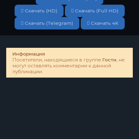
Скачать (HD)
Скачать (Full HD)
Скачать (Telegram)
Скачать 4K
Информация
Посетители, находящиеся в группе
Гости
, не
могут оставлять комментарии к данной
публикации.