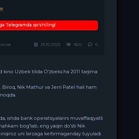
ar
ga Telegramda qo'shiling!
лосов
25.10.2025
820
0
Hind kino Uzbek tilida O'zbekcha 2011 tarjima
 Biroq, Nik Mathur va Jerri Patel hali ham
shmoqda.
-da, ishda bank operatsiyalarini muvaffaqiyatli
mahkam bog'lab, eng yaqin do'sti Nik
inqiroz uni larzaga keltirmaganday tuyuladi.