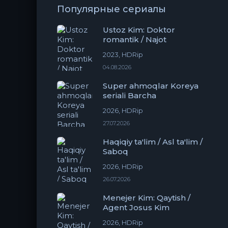
Популярные сериалы
Ustoz Kim: Doktor
romantik / Najot
2023, HDRip
04.08.2026
Super ahmoqlar Koreya
seriali Barcha
2026, HDRip
27.07.2026
Haqiqiy ta'lim / Asl ta'lim /
Saboq
2026, HDRip
26.07.2026
Menejer Kim: Qaytish /
Agent Josus Kim
2026, HDRip