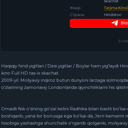
skachat
Жанр:
Tarjima Kinol
Страна:
Hindiston
Biz
0
го
Haqiqiy hind yigitlari / Desi yigitlar / Boylar ham yig'laydi 
kino Full HD tas-ix skachat
2009-yil. Moliyaviy inqiroz butun dunyoni larzaga solmoqda.
o'zlarining zamonaviy Londonlarida qiyinchiliklarni his qili
Omadli Nik o'zining go'zal kelini Radhika bilan baxtli bo'lsa
boshqarib, yana bir bonusga ega bo'lsa-da, Jerri kamarini 
hisobiga yashashga shunchalik o'rganib qolganki, moliyaviy 