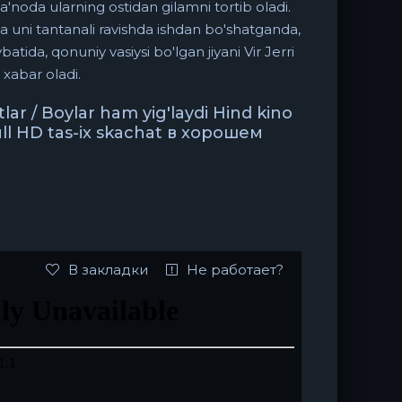
a'noda ularning ostidan gilamni tortib oladi.
va uni tantanali ravishda ishdan bo'shatganda,
atida, qonuniy vasiysi bo'lgan jiyani Vir Jerri
 xabar oladi.
tlar / Boylar ham yig'laydi Hind kino
ull HD tas-ix skachat в хорошем
В закладки
Не работает?