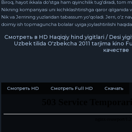
Biroq, hayot ikkala do'stga ham qiyinchilik tug'diradi, tom m
Nikning kompaniyasi uni kichiklashtirishga qaror qilganida 
Nik va Jerrining yuzlaridan tabassum yo'qoladi. Jerri, o'z navb
doimiy ish topmaguncha bolalar uyiga joylashtirilishi haqida
Смотреть в HD Haqiqiy hind yigitlari / Desi yigi
Uzbek tilida O'zbekcha 2011 tarjima kino F
качестве
Смотреть HD
Смотреть Full HD
Скачать