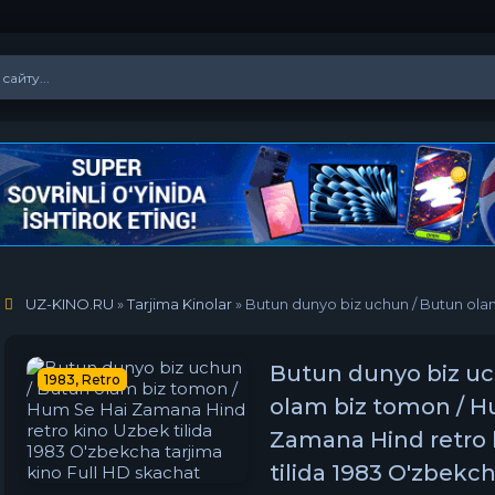
UZ-KINO.RU
»
Tarjima Kinolar
» Butun dunyo biz uchun / Butun olam biz tomon / Hum Se Hai
Butun dunyo biz uc
1983, Retro
olam biz tomon / H
Zamana Hind retro
tilida 1983 O'zbekch