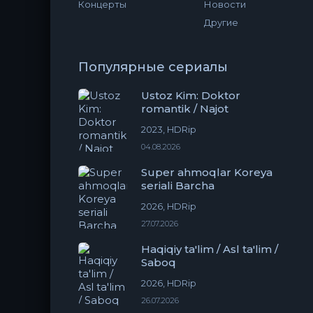
Концерты
Новости
Другие
Популярные сериалы
Ustoz Kim: Doktor
romantik / Najot
2023, HDRip
04.08.2026
Super ahmoqlar Koreya
seriali Barcha
2026, HDRip
27.07.2026
Haqiqiy ta'lim / Asl ta'lim /
Saboq
2026, HDRip
26.07.2026