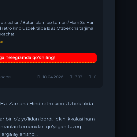
biz uchun / Butun olam biz tomon / Hum Se Hai
retro kino Uzbek tilida 1983 O'zbekcha tarjima
 skachat
ar
ga Telegramda qo'shiling!
лосов
18.04.2026
387
0
ai Zamana Hind retro kino Uzbek tilida
 biri o'z yo'lidan bordi, lekin ikkalasi ham
shmanlari tomonidan qo'yilgan tuzoq
rga aylanishdi...