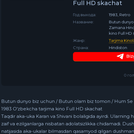
Full HD skachat
Год выхода:
1983, Retro
Название:
Butun dunyo 
Zamana Hind 
kino Full HD
Жанр:
Tarjima Kinol
Страна:
Hindiston
Biz
0
го
Butun dunyo biz uchun / Butun olam biz tomon / Hum Se H
1983 O'zbekcha tarjima kino Full HD skachat
Taqdir aka-uka Karan va Shivani bolaligida ayirdi. Ularning har
zaif va ezilganlarga nisbatan adolatsizlikka chidamadi. Du
natijasida aka-ukalar bilmasdan qasamyod qilgan dushmanla