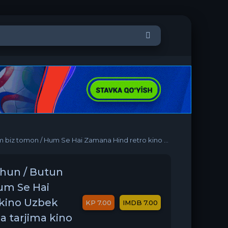
 Zamana Hind retro kino Uzbek tilida 1983 O'zbekcha tarjima kino Full HD skachat
hun / Butun
um Se Hai
 kino Uzbek
7.00
7.00
a tarjima kino