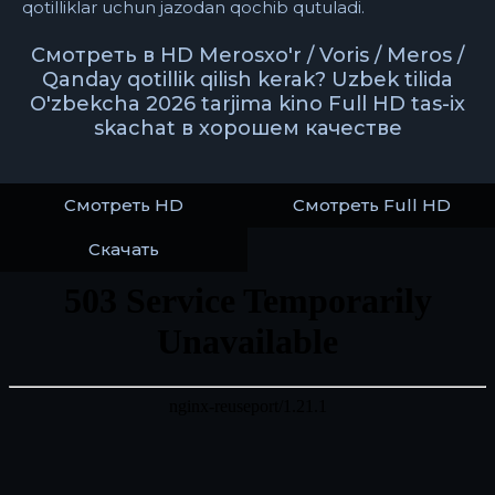
qotilliklar uchun jazodan qochib qutuladi.
Смотреть в HD Merosxo'r / Voris / Meros /
Qanday qotillik qilish kerak? Uzbek tilida
O'zbekcha 2026 tarjima kino Full HD tas-ix
skachat в хорошем качестве
Смотреть HD
Смотреть Full HD
Скачать