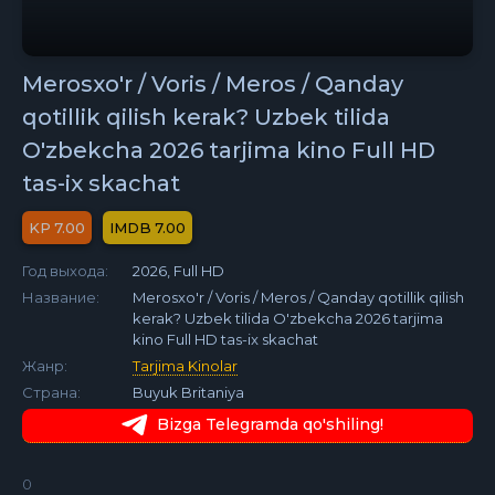
Merosxo'r / Voris / Meros / Qanday
qotillik qilish kerak? Uzbek tilida
O'zbekcha 2026 tarjima kino Full HD
tas-ix skachat
7.00
7.00
Год выхода:
2026, Full HD
Название:
Merosxo'r / Voris / Meros / Qanday qotillik qilish
kerak? Uzbek tilida O'zbekcha 2026 tarjima
kino Full HD tas-ix skachat
Жанр:
Tarjima Kinolar
Страна:
Buyuk Britaniya
Bizga Telegramda qo'shiling!
0