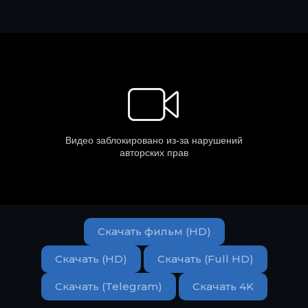
Скачать фильм (HD)
Скачать (HD)
Скачать (Full HD)
Скачать (Telegram)
Скачать 4K