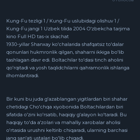
Kung-Fu tezligi 1 / Kung-Fu uslubidagi olishuv 1 /
Kung-Fu jangi 1 Uzbek tilida 2004 O'zbekcha tarjima
kino Full HD tas-ix skachat
1930-yillar Shanxay ko'chalarida shafqatsiz to'dalar
qonunlari hukmronlik qilgan, shaharni ikkiga bo'lib
tashlagan davr edi. Boltachilar to'dasi tinch aholini
qo'rqitadi va yosh taqlidchilarni qahramonlik ishlariga
ilhomlantiradi.
Bir kuni bu juda g'azablangan yigitlardan biri shahar
chetidagi Cho'chqa xiyobonida Boltachilardan biri
sifatida o'zini ko'rsatib, haqiqiy g'alayon ko'taradi. Bu
haqiqiy to'da a'zolari va mahalliy xarobalar aholisi
o'rtasida urushni keltirib chiqaradi, ularning barchasi
jang san'ati ustalari bo'lib chiqadi.