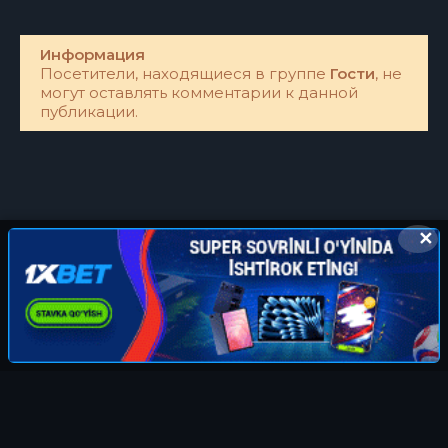
Информация
Посетители, находящиеся в группе
Гости
, не
могут оставлять комментарии к данной
публикации.
✕