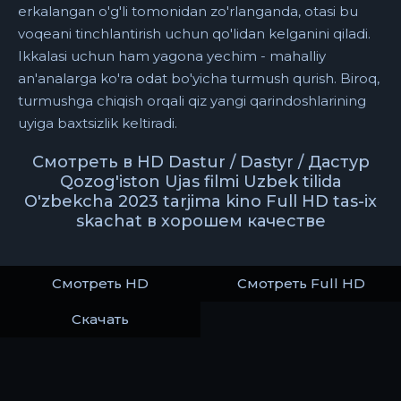
erkalangan o'g'li tomonidan zo'rlanganda, otasi bu
voqeani tinchlantirish uchun qo'lidan kelganini qiladi.
Ikkalasi uchun ham yagona yechim - mahalliy
an'analarga ko'ra odat bo'yicha turmush qurish. Biroq,
turmushga chiqish orqali qiz yangi qarindoshlarining
uyiga baxtsizlik keltiradi.
Смотреть в HD Dastur / Dastyr / Дастур
Qozog'iston Ujas filmi Uzbek tilida
O'zbekcha 2023 tarjima kino Full HD tas-ix
skachat в хорошем качестве
Смотреть HD
Смотреть Full HD
Скачать