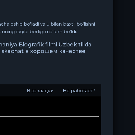
a oshiq bo'ladi va u bilan baxtli bo'lishni
uning raqibi borligi ma'lum bo'ldi.
niya Biografik filmi Uzbek tilida
ix skachat в хорошем качестве
В закладки
Не работает?