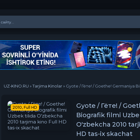
UZ-KINO.RU
»
Tarjima Kinolar
» Gyote / Гёте! / Goethe! Germaniya Biografik fil
Gyote / Гёте! / Goe
2010, Full HD
Biografik filmi Uzbek
O'zbekcha 2010 tarj
HD tas-ix skachat