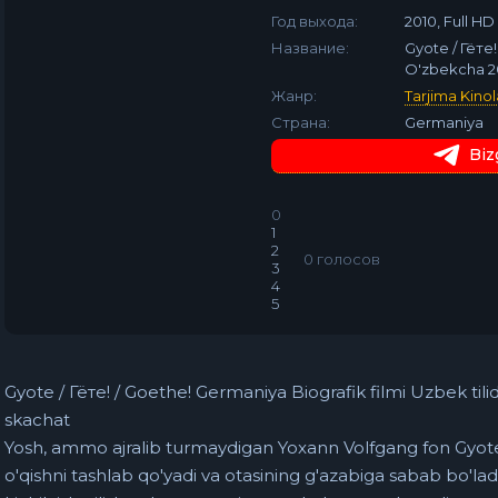
Год выхода:
2010, Full HD
Название:
Gyote / Гёте!
O'zbekcha 201
Жанр:
Tarjima Kinol
Страна:
Germaniya
Biz
0
1
2
0
голосов
3
4
5
Gyote / Гёте! / Goethe! Germaniya Biografik filmi Uzbek tili
skachat
Yosh, ammo ajralib turmaydigan Yoxann Volfgang fon Gyote 
o'qishni tashlab qo'yadi va otasining g'azabiga sabab bo'lad