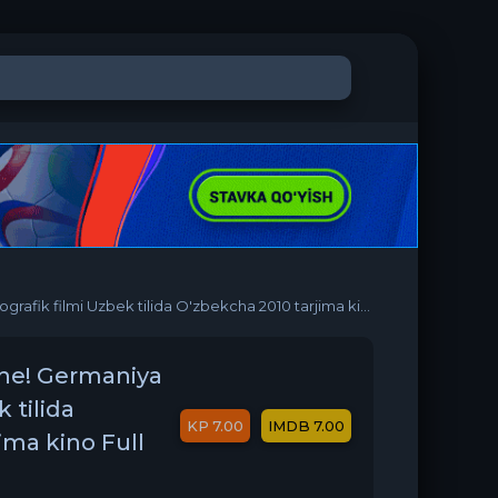
mi Uzbek tilida O'zbekcha 2010 tarjima kino Full HD tas-ix skachat
the! Germaniya
 tilida
7.00
7.00
ima kino Full