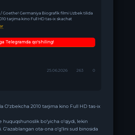
 / Goethe! Germaniya Biografik filmi Uzbek tilida
0 tarjima kino Full HD tas-ix skachat
ar
ga Telegramda qo'shiling!
25.06.2026
263
0
da O'zbekcha 2010 tarjima kino Full HD tas-ix
huquqshunoslik bo'yicha o'qiydi, lekin
i. G'azablangan ota-ona o'g'lini sud binosida