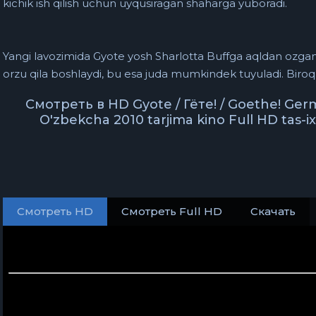
kichik ish qilish uchun uyqusiragan shaharga yuboradi.
Yangi lavozimida Gyote yosh Sharlotta Buffga aqldan ozganch
orzu qila boshlaydi, bu esa juda mumkindek tuyuladi. Biroq, 
Смотреть в HD Gyote / Гёте! / Goethe! Germa
O'zbekcha 2010 tarjima kino Full HD tas-
Смотреть HD
Смотреть Full HD
Скачать