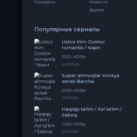
Концерты
Новости
Другие
Популярные сериалы
Ustoz Kim: Doktor
romantik / Najot
2023, HDRip
04.08.2026
Super ahmoqlar Koreya
seriali Barcha
2026, HDRip
27.07.2026
Haqiqiy ta'lim / Asl ta'lim /
Saboq
2026, HDRip
26.07.2026