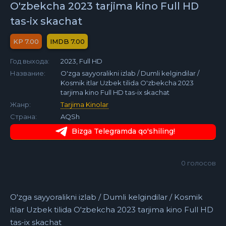
O'zbekcha 2023 tarjima kino Full HD
tas-ix skachat
7.00
7.00
Год выхода:
2023, Full HD
Название:
O'zga sayyoralikni izlab / Dumli kelgindilar /
Kosmik itlar Uzbek tilida O'zbekcha 2023
tarjima kino Full HD tas-ix skachat
Жанр:
Tarjima Kinolar
Страна:
AQSh
Bizga Telegramda qo'shiling!
0
голосов
O'zga sayyoralikni izlab / Dumli kelgindilar / Kosmik
itlar Uzbek tilida O'zbekcha 2023 tarjima kino Full HD
tas-ix skachat