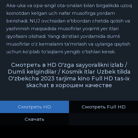
Aka-uka va opa-singil ota-onalari bilan birgalikda uzoq
koinotdan kelgan uch nafar musofirga yordam
berishadi. NUJ ovchisidan e’tibordan chetda qolish va
yashirinish maqsadida musofirlar yoqimli yer itlari
qiyofasini olishadi. Yangi do‘stlari yordamida dumli
musofirlar o‘z kemalarini ta’mirlash va uylariga qaytish
uchun ko‘plab to‘siqlarni yengib o‘tishlari kerak.
Смотреть в HD O'zga sayyoralikni izlab /
Dumli kelgindilar / Kosmik itlar Uzbek tilida
O'zbekcha 2023 tarjima kino Full HD tas-ix
skachat в хорошем качестве
Смотреть HD
Смотреть Full HD
Скачать