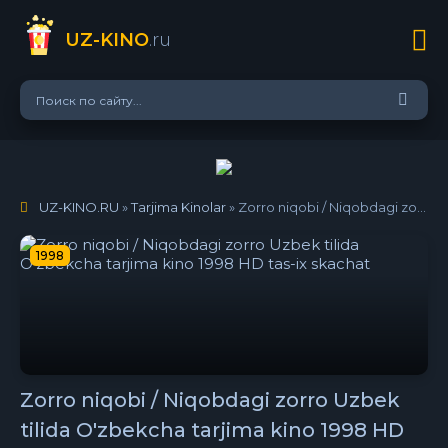
UZ-KINO
.ru
UZ-KINO.RU
»
Tarjima Kinolar
» Zorro niqobi / Niqobdagi zorro Uzbek tilida O'zbekcha tarjima kino 1998 HD tas-ix skachat
1998
Zorro niqobi / Niqobdagi zorro Uzbek
tilida O'zbekcha tarjima kino 1998 HD