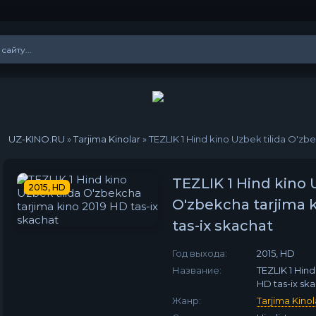
UZ-KINO.RU
»
Tarjima Kinolar
» TEZLIK 1 Hind kino Uzbek tilida O'zb
TEZLIK 1 Hind kino 
2015, HD
O'zbekcha tarjima 
tas-ix skachat
Год выхода:
2015, HD
Название:
TEZLIK 1 Hind
HD tas-ix sk
Жанр:
Tarjima Kinol