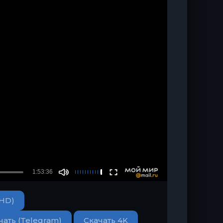
(HD)
чать (Telegram)
Скачать 4K