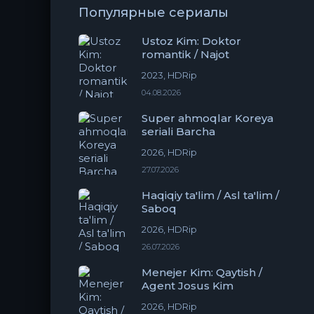
Популярные сериалы
Ustoz Kim: Doktor
romantik / Najot
2023, HDRip
04.08.2026
Super ahmoqlar Koreya
seriali Barcha
2026, HDRip
27.07.2026
Haqiqiy ta'lim / Asl ta'lim /
Saboq
2026, HDRip
26.07.2026
Menejer Kim: Qaytish /
Agent Josus Kim
2026, HDRip