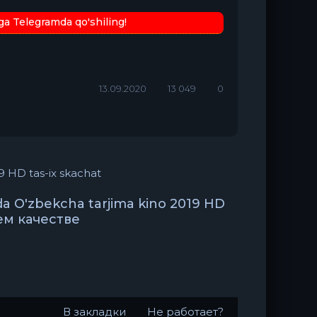
ga Telegramda qo'shiling!
13.09.2020
13 049
0
9 HD tas-ix skachat
da O'zbekcha tarjima kino 2019 HD
шем качестве
В закладки
Не работает?