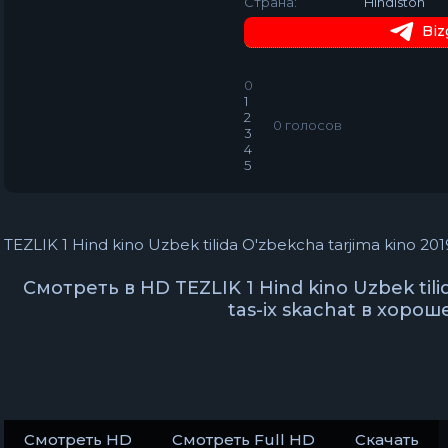
Страна:
Hindiston
Biz
0
1
2
0
голосов
3
4
5
TEZLIK 1 Hind kino Uzbek tilida O'zbekcha tarjima kino 201
Смотреть в HD TEZLIK 1 Hind kino Uzbek tili
tas-ix skachat в хоро
Смотреть HD
Смотреть Full HD
Скачать