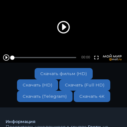
Скачать фильм (HD)
Скачать (HD)
Скачать (Full HD)
Скачать (Telegram)
Скачать 4K
Информация
Посетители, находящиеся в группе
Гости
, не