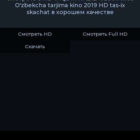
O'zbekcha tarjima kino 2019 HD tas-ix
skachat в хорошем качестве
Смотреть HD
Смотреть Full HD
Скачать