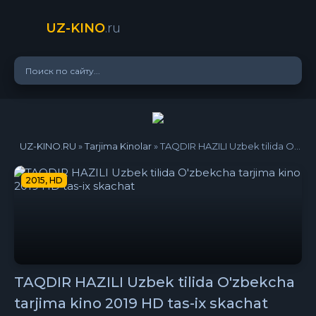
UZ-KINO
.ru
UZ-KINO.RU
»
Tarjima Kinolar
» TAQDIR HAZILI Uzbek tilida O'zbekcha tarjima kino 2019 HD tas-ix skachat
2015, HD
TAQDIR HAZILI Uzbek tilida O'zbekcha
tarjima kino 2019 HD tas-ix skachat