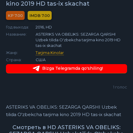
kino 2019 HD tas-ix skachat
7.00
7.00
Год выхода:
2016, HD
Название:
ASTERIKS VA OBELIKS: SEZARGA QARSHI
Uzbek tilida O'zbekcha tarjima kino 2019 HD
tas-ix skachat
Жанр:
Tarjima Kinolar
Страна:
США
Bizga Telegramda qo'shiling!
1
голос
ASTERIKS VA OBELIKS: SEZARGA QARSHI Uzbek
tilida O'zbekcha tarjima kino 2019 HD tas-ix skachat
Смотреть в HD ASTERIKS VA OBELIKS: