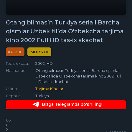
Otang bilmasin Turkiya seriali Barcha
qismlar Uzbek tilida O'zbekcha tarjima
kino 2002 Full HD tas-ix skachat
7.00
7.00
Год выхода:
2002, HD
Название:
Otang bilmasin Turkiya seriali Barcha qismlar
Uzbek tilida O'zbekcha tarjima kino 2002 Full
HD tas-ix skachat
Жанр:
Tarjima Kinolar
Страна:
Turkiya
Bizga Telegramda qo'shiling!
60
1
2