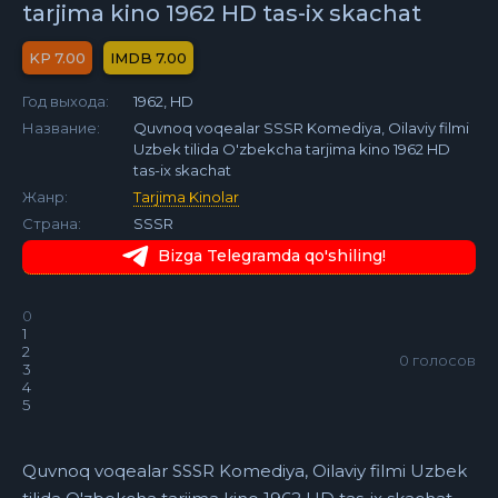
tarjima kino 1962 HD tas-ix skachat
7.00
7.00
Год выхода:
1962, HD
Название:
Quvnoq voqealar SSSR Komediya, Oilaviy filmi
Uzbek tilida O'zbekcha tarjima kino 1962 HD
tas-ix skachat
Жанр:
Tarjima Kinolar
Страна:
SSSR
Bizga Telegramda qo'shiling!
0
1
2
0
голосов
3
4
5
Quvnoq voqealar SSSR Komediya, Oilaviy filmi Uzbek