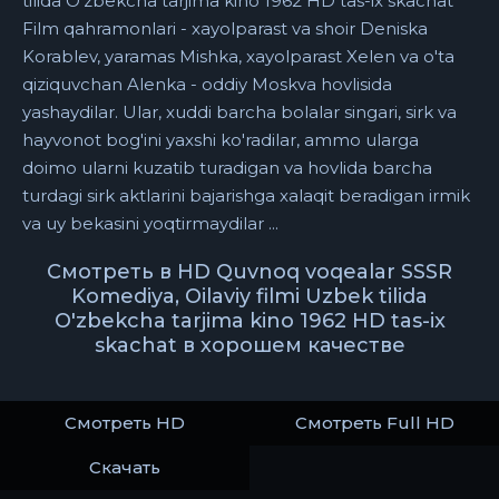
tilida O'zbekcha tarjima kino 1962 HD tas-ix skachat
Film qahramonlari - xayolparast va shoir Deniska
Korablev, yaramas Mishka, xayolparast Xelen va o'ta
qiziquvchan Alenka - oddiy Moskva hovlisida
yashaydilar. Ular, xuddi barcha bolalar singari, sirk va
hayvonot bog'ini yaxshi ko'radilar, ammo ularga
doimo ularni kuzatib turadigan va hovlida barcha
turdagi sirk aktlarini bajarishga xalaqit beradigan irmik
va uy bekasini yoqtirmaydilar ...
Смотреть в HD Quvnoq voqealar SSSR
Komediya, Oilaviy filmi Uzbek tilida
O'zbekcha tarjima kino 1962 HD tas-ix
skachat в хорошем качестве
Смотреть HD
Смотреть Full HD
Скачать