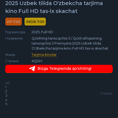
2025 Uzbek tilida O'zbekcha tarjima
kino Full HD tas-ix skachat
7.00
7.00
Год выхода:
2025, Full HD
Название:
Qotilning tansoqchisi 3 / Qotil rafiqasining
tansoqchisi 3 Premyera 2025 Uzbek tilida
O'zbekcha tarjima kino Full HD tas-ix skachat
Жанр:
Tarjima Kinolar
Страна:
AQSH
Bizga Telegramda qo'shiling!
40
1
2
1
голос
3
4
5