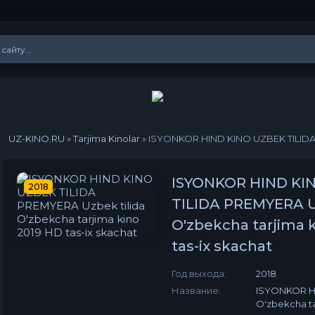
UZ-KINO.RU
»
Tarjima Kinolar
» ISYONKOR HIND KINO UZBEK TILIDA PREMYERA U
ISYONKOR HIND KI
2018
TILIDA PREMYERA Uz
O'zbekcha tarjima 
tas-ix skachat
Год выхода:
2018
Название:
ISYONKOR HI
O'zbekcha ta