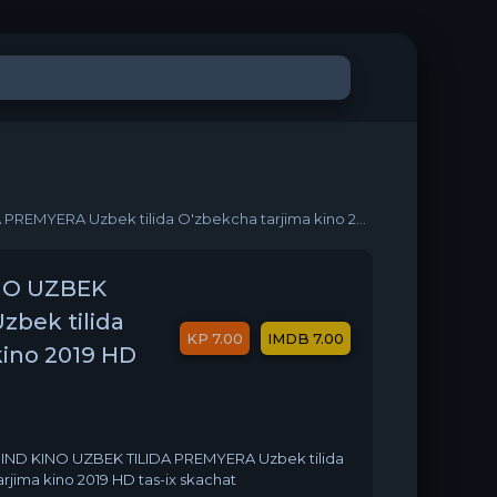
zbek tilida O'zbekcha tarjima kino 2019 HD tas-ix skachat
NO UZBEK
bek tilida
7.00
7.00
kino 2019 HD
ND KINO UZBEK TILIDA PREMYERA Uzbek tilida
rjima kino 2019 HD tas-ix skachat