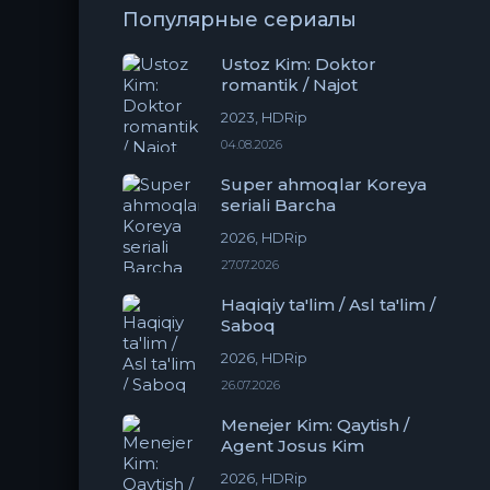
Популярные сериалы
Ustoz Kim: Doktor
romantik / Najot
2023, HDRip
04.08.2026
Super ahmoqlar Koreya
seriali Barcha
2026, HDRip
27.07.2026
Haqiqiy ta'lim / Asl ta'lim /
Saboq
2026, HDRip
26.07.2026
Menejer Kim: Qaytish /
Agent Josus Kim
2026, HDRip