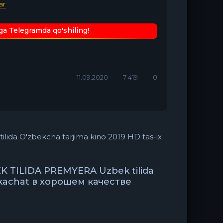
ar
ga Telegramda qo'shiling!
11.09.2020
7 419
0
a O'zbekcha tarjima kino 2019 HD tas-ix
 TILIDA PREMYERA Uzbek tilida
 skachat в хорошем качестве