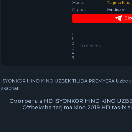
Жанр:
Tarjima Kinol
Страна:
Hindiston
Biz
0
1
2
0
голосов
3
4
5
ISYONKOR HIND KINO UZBEK TILIDA PREMYERA Uzbek tilid
skachat
Смотреть в HD ISYONKOR HIND KINO UZBEK
O'zbekcha tarjima kino 2019 HD tas-ix