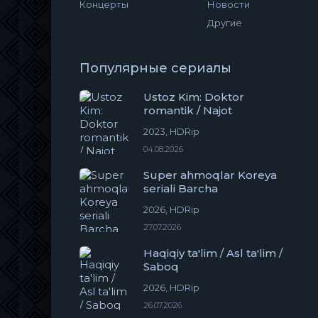
Концерты
Новости
Другие
Популярные сериалы
Ustoz Kim: Doktor
romantik / Najot
2023, HDRip
04.08.2026
Super ahmoqlar Koreya
seriali Barcha
2026, HDRip
27.07.2026
Haqiqiy ta'lim / Asl ta'lim /
Saboq
2026, HDRip
26.07.2026