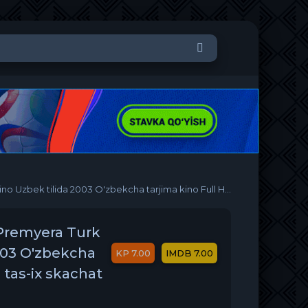
ek tilida 2003 O'zbekcha tarjima kino Full HD tas-ix skachat
 Premyera Turk
003 O'zbekcha
7.00
7.00
 tas-ix skachat
D