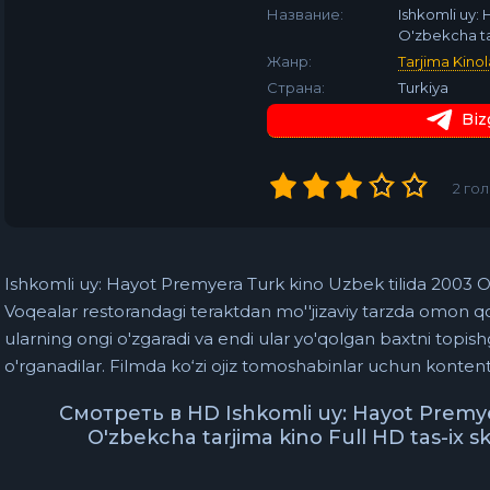
Название:
Ishkomli uy:
O'zbekcha ta
Жанр:
Tarjima Kinol
Страна:
Turkiya
Biz
2
гол
Ishkomli uy: Hayot Premyera Turk kino Uzbek tilida 2003 O
Voqealar restorandagi teraktdan mo''jizaviy tarzda omon q
ularning ongi o'zgaradi va endi ular yo'qolgan baxtni topish
o'rganadilar. Filmda ko‘zi ojiz tomoshabinlar uchun konten
Смотреть в HD Ishkomli uy: Hayot Premye
O'zbekcha tarjima kino Full HD tas-ix