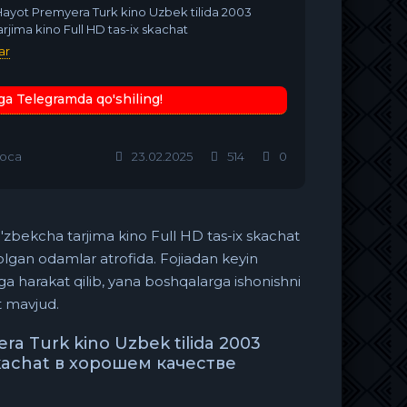
 Hayot Premyera Turk kino Uzbek tilida 2003
rjima kino Full HD tas-ix skachat
ar
ga Telegramda qo'shiling!
оса
23.02.2025
514
0
'zbekcha tarjima kino Full HD tas-ix skachat
olgan odamlar atrofida. Fojiadan keyin
ga harakat qilib, yana boshqalarga ishonishni
t mavjud.
ra Turk kino Uzbek tilida 2003
 skachat в хорошем качестве