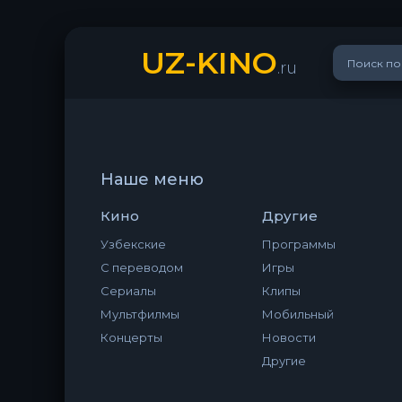
UZ-KINO
.ru
Наше меню
Кино
Другие
Узбекские
Программы
С переводом
Игры
Сериалы
Клипы
Мультфилмы
Мобильный
Концерты
Новости
Другие