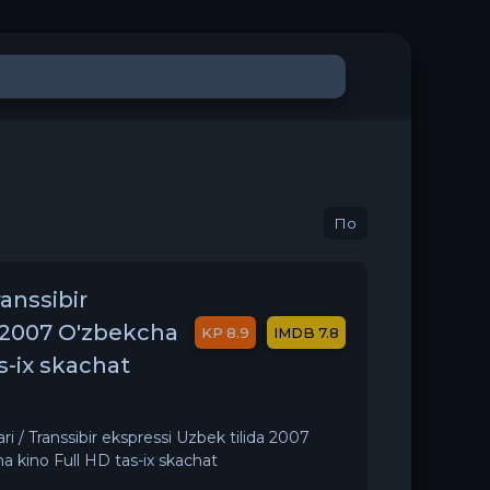
ranssibir
a 2007 O'zbekcha
8.9
7.8
s-ix skachat
ari / Transsibir ekspressi Uzbek tilida 2007
a kino Full HD tas-ix skachat