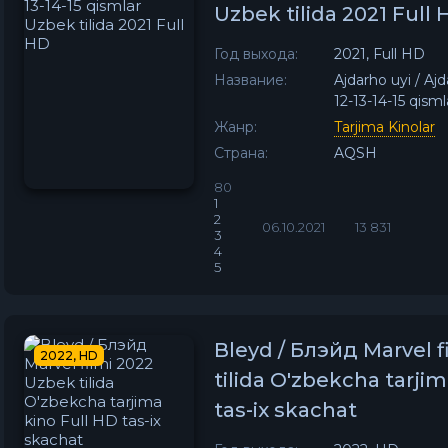
Uzbek tilida 2021 Full 
Год выхода:
2021, Full HD
Название:
Ajdarho uyi / Ajd
12-13-14-15 qism
Жанр:
Tarjima Kinolar
Страна:
AQSH
80
1
2
06.10.2021
13 831
3
4
5
Bleyd / Блэйд Marvel 
2022, HD
tilida O'zbekcha tarjim
tas-ix skachat