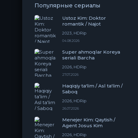
Популярные сериалы
Ustoz Kim: Doktor
romantik / Najot
2023, HDRip
04.08.2026
Super ahmoqlar Koreya
seriali Barcha
2026, HDRip
27.07.2026
Haqiqiy ta'lim / Asl ta'lim /
Saboq
2026, HDRip
26.07.2026
Menejer Kim: Qaytish /
Agent Josus Kim
2026, HDRip