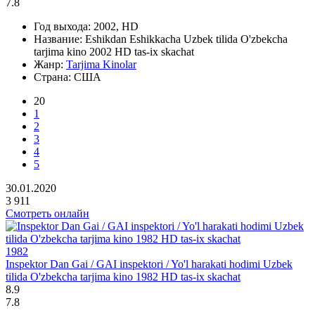
7.8
Год выхода:
2002, HD
Название:
Eshikdan Eshikkacha Uzbek tilida O'zbekcha
tarjima kino 2002 HD tas-ix skachat
Жанр:
Tarjima Kinolar
Страна:
США
20
1
2
3
4
5
30.01.2020
3 911
Смотреть онлайн
1982
Inspektor Dan Gai / GAI inspektori / Yo'l harakati hodimi Uzbek
tilida O'zbekcha tarjima kino 1982 HD tas-ix skachat
8.9
7.8