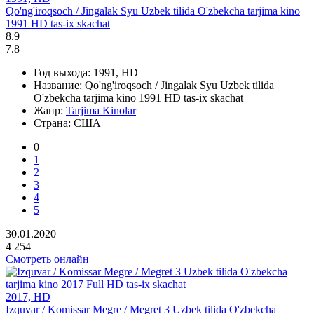
Qo'ng'iroqsoch / Jingalak Syu Uzbek tilida O'zbekcha tarjima kino
1991 HD tas-ix skachat
8.9
7.8
Год выхода:
1991, HD
Название:
Qo'ng'iroqsoch / Jingalak Syu Uzbek tilida
O'zbekcha tarjima kino 1991 HD tas-ix skachat
Жанр:
Tarjima Kinolar
Страна:
США
0
1
2
3
4
5
30.01.2020
4 254
Смотреть онлайн
2017, HD
Izquvar / Komissar Megre / Megret 3 Uzbek tilida O'zbekcha