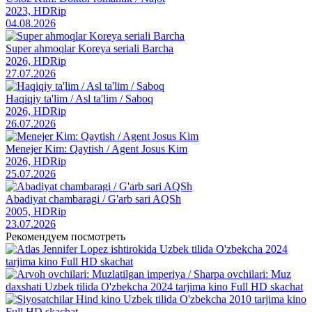
2023, HDRip
04.08.2026
Super ahmoqlar Koreya seriali Barcha
2026, HDRip
27.07.2026
Haqiqiy ta'lim / Asl ta'lim / Saboq
2026, HDRip
26.07.2026
Menejer Kim: Qaytish / Agent Josus Kim
2026, HDRip
25.07.2026
Abadiyat chambaragi / G'arb sari AQSh
2005, HDRip
23.07.2026
Рекомендуем посмотреть