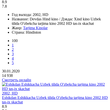
8.9
7.8
Год выхода:
2002, HD
Название:
Devdas Hind kino / Дэвдас Xind kino Uzbek
tilida O'zbekcha tarjima kino 2002 HD tas-ix skachat
Жанр:
Tarjima Kinolar
Страна:
Hindiston
100
1
2
3
4
5
30.01.2020
14 938
Смотреть онлайн
2002, HD
Eshikdan Eshikkacha Uzbek tilida O'zbekcha tarjima kino 2002 HD
tas-ix skachat
8.9