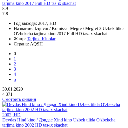
tarjima kino 2017 Full HD tas-ix skachat
8.9
7.8
Год выхода:
2017, HD
Название:
Izquvar / Komissar Megre / Megret 3 Uzbek tilida
O'zbekcha tarjima kino 2017 Full HD tas-ix skachat
Жанр:
Tarjima Kinolar
Страна:
AQSH
0
1
2
3
4
5
30.01.2020
4 371
Смотреть онлайн
2002, HD
Devdas Hind kino / Дэвдас Xind kino Uzbek tilida O'zbekcha
tarjima kino 2002 HD tas-ix skachat