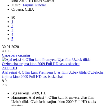
kino 2018 HD tas-ix skachat
Жанр:
Tarjima Kinolar
Страна:
США
80
1
2
3
4
5
30.01.2020
4 105
Смотреть онлайн
2009, HD
Ajal rejasi 4: O'lim kuni Premyera Ujas film Uzbek tilida O'zbekcha
tarjima kino 2009 Full HD tas-ix skachat
8.9
7.8
Год выхода:
2009, HD
Название:
Ajal rejasi 4: O'lim kuni Premyera Ujas film
Uzbek tilida O'zbekcha tarjima kino 2009 Full HD tas-ix
skachat