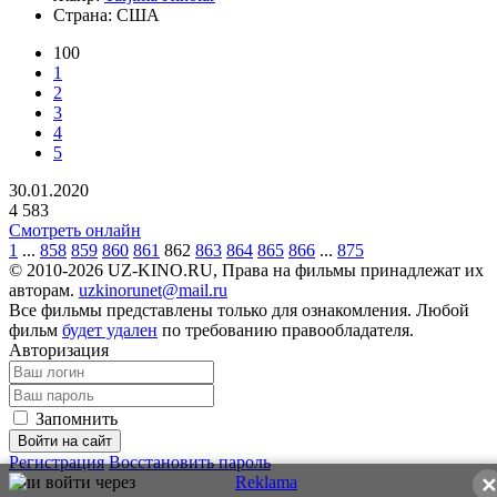
Страна:
США
100
1
2
3
4
5
30.01.2020
4 583
Смотреть онлайн
1
...
858
859
860
861
862
863
864
865
866
...
875
© 2010-2026 UZ-KINO.RU, Права на фильмы принадлежат их
авторам.
uzkinorunet@mail.ru
Все фильмы представлены только для ознакомления. Любой
фильм
будет удален
по требованию правообладателя.
Авторизация
Запомнить
Войти на сайт
Регистрация
Восстановить пароль
Или войти через
✕