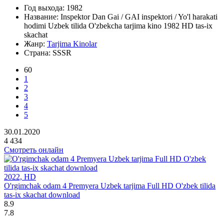
Год выхода:
1982
Название:
Inspektor Dan Gai / GAI inspektori / Yo'l harakati
hodimi Uzbek tilida O'zbekcha tarjima kino 1982 HD tas-ix
skachat
Жанр:
Tarjima Kinolar
Страна:
SSSR
60
1
2
3
4
5
30.01.2020
4 434
Смотреть онлайн
2022, HD
O'rgimchak odam 4 Premyera Uzbek tarjima Full HD O'zbek tilida
tas-ix skachat download
8.9
7.8