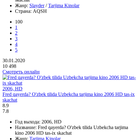
Жанр:
Slayder
/
Tarjima Kinolar
Страна:
AQSH
100
1
2
3
4
5
30.01.2020
10 498
Смотреть онлайн
2006, HD
Fred qayerda? O'zbek tilida Uzbekcha tarjima kino 2006 HD tas-ix
skachat
8.9
7.8
Год выхода:
2006, HD
Название:
Fred qayerda? O'zbek tilida Uzbekcha tarjima
kino 2006 HD tas-ix skachat
Жанр:
Tarjima Kinolar