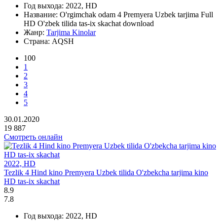
Год выхода:
2022, HD
Название:
O'rgimchak odam 4 Premyera Uzbek tarjima Full
HD O'zbek tilida tas-ix skachat download
Жанр:
Tarjima Kinolar
Страна:
AQSH
100
1
2
3
4
5
30.01.2020
19 887
Смотреть онлайн
2022, HD
Tezlik 4 Hind kino Premyera Uzbek tilida O'zbekcha tarjima kino
HD tas-ix skachat
8.9
7.8
Год выхода:
2022, HD