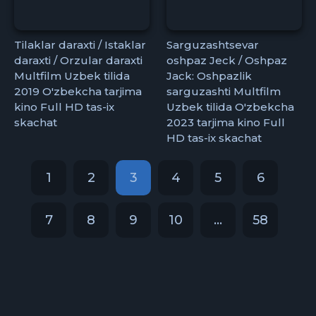
Tilaklar daraxti / Istaklar
Sarguzashtsevar
daraxti / Orzular daraxti
oshpaz Jeck / Oshpaz
Multfilm Uzbek tilida
Jack: Oshpazlik
2019 O'zbekcha tarjima
sarguzashti Multfilm
kino Full HD tas-ix
Uzbek tilida O'zbekcha
skachat
2023 tarjima kino Full
HD tas-ix skachat
1
2
3
4
5
6
7
8
9
10
...
58