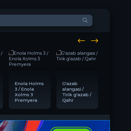
Enola Holms
G'azab
Somali
3 / Enola
alangasi /
qaroqchil
Xolms 3
Tirik g'azab /
Premyer
Premyera
Qahr
Uzbek