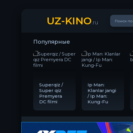
UZ-KINO
.ru
Популярные
Superqiz /
Ip Man:
Super qiz
Klanlar jangi
Premyera
/ Ip Man:
DC filmi
Kung-Fu