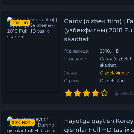
Garov (o'zbek film) | Г
2018, HD
(узбекфильм) 2018 Full
skachat
Год выхода:
2018, HD
Название:
Garov (o'zbek fi
skachat
Жанр:
O'zbek kinolar
Страна:
O'zbekiston
09.02.
Hayotga qaytish Koreys
2016, HDRip
qismlar Full HD tas-ix