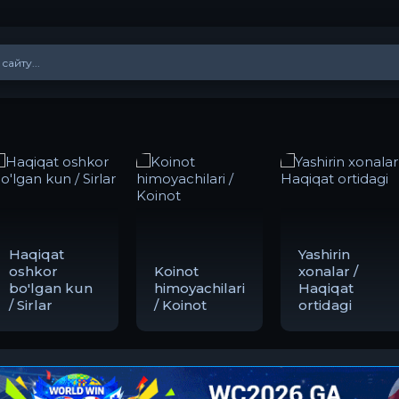
Haqiqat
Yashirin
oshkor
Koinot
xonalar /
bo'lgan kun
himoyachilari
Haqiqat
/ Sirlar
/ Koinot
ortidagi