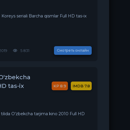
Koreys seriali Barcha qismlar Full HD tas-ix
2019
5 831
Смотреть онлайн
a O'zbekcha
HD tas-ix
8.9
7.8
 tilida O'zbekcha tarjima kino 2010 Full HD