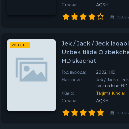
Страна:
AQSH
02.02.
Jek / Jack / Jeck laqab
2002, HD
Uzbek tilida O'zbekcha
HD skachat
Год выхода:
2002, HD
Название:
Jek / Jack / Jec
tarjima kino HD
Жанр:
Tarjima Kinolar
Страна:
AQSH
02.02.