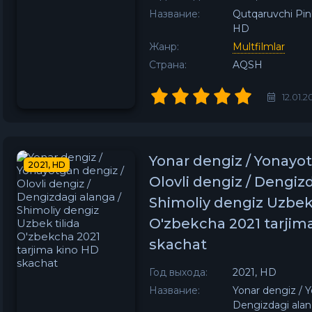
Название:
Qutqaruvchi Pink
HD
Жанр:
Multfilmlar
Страна:
AQSH
12.01.2
Yonar dengiz / Yonayo
2021, HD
Olovli dengiz / Dengizd
Shimoliy dengiz Uzbek 
O'zbekcha 2021 tarjim
skachat
Год выхода:
2021, HD
Название:
Yonar dengiz / Y
Dengizdagi alan