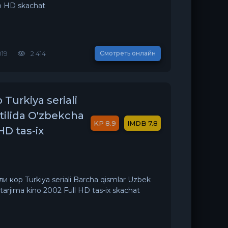
no HD skachat
019
2 414
Смотреть онлайн
 Turkiya seriali
tilida O'zbekcha
8.9
7.8
HD tas-ix
оли кор Turkiya seriali Barcha qismlar Uzbek
 tarjima kino 2002 Full HD tas-ix skachat