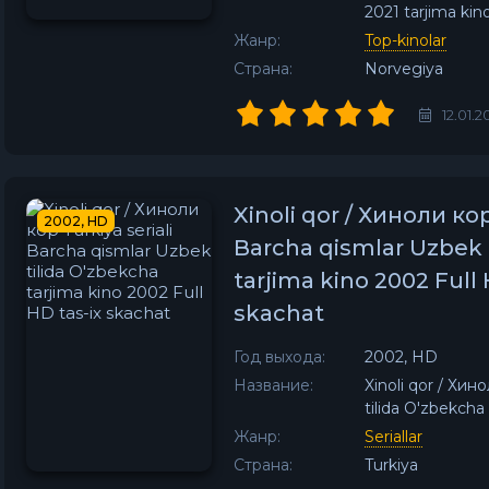
2021 tarjima ki
Жанр:
Top-kinolar
Страна:
Norvegiya
12.01.2
Xinoli qor / Хиноли кор
2002, HD
Barcha qismlar Uzbek 
tarjima kino 2002 Full 
skachat
Год выхода:
2002, HD
Название:
Xinoli qor / Хин
tilida O'zbekcha
Жанр:
Seriallar
Страна:
Turkiya