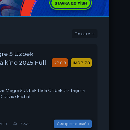
дате
gre 5 Uzbek
a kino 2025 Full
8.9
7.8
ar Megre 5 Uzbek tilida O'zbekcha tarjima
D tas-ix skachat
2019
7 245
Смотреть онлайн