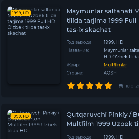
Maymunlar saltanati 
1999, HD
tilida tarjima 1999 Full
tas-ix skachat
Год выхода:
1999, HD
Название:
Maymunlar saltan
HD O'zbek tilida
Жанр:
Multfilmlar
Страна:
AQSH
18.01.2
Qutqaruvchi Pinkiy / 
1999, HD
Multfilm 1999 Uzbek ti
Год выхода:
1999, HD