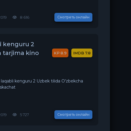
2019
8 616
Смотреть онлайн
li kenguru 2
 tarjima kino
8.9
7.8
k laqabli kenguru 2 Uzbek tilida O'zbekcha
 skachat
2019
5 727
Смотреть онлайн