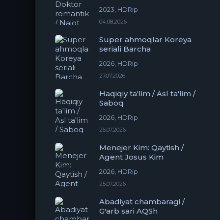
2023, HDRip
04.08.2026
Super ahmoqlar Koreya
seriali Barcha
2026, HDRip
27.07.2026
Haqiqiy ta'lim / Asl ta'lim /
Saboq
2026, HDRip
26.07.2026
Menejer Kim: Qaytish /
Agent Josus Kim
2026, HDRip
25.07.2026
Abadiyat chambaragi /
G'arb sari AQSh