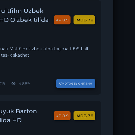
Multfilm Uzbek
 HD O'zbek tilida
8.9
7.8
ati Multfilm Uzbek tilida tarjima 1999 Full
 tas-ix skachat
019
4 889
Смотреть онлайн
Buyuk Barton
8.9
7.8
lida HD