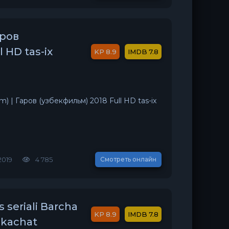
аров
 HD tas-ix
8.9
7.8
lm) | Гаров (узбекфильм) 2018 Full HD tas-ix
2019
4 785
Смотреть онлайн
 seriali Barcha
8.9
7.8
 skachat