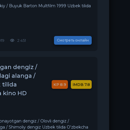
iy / Buyuk Barton Multfilm 1999 Uzbek tilida
019
2 451
Смотреть онлайн
tgan dengiz /
agi alanga /
tilida
8.9
7.8
a kino HD
onayotgan dengiz / Olovli dengiz /
ga / Shimoliy dengiz Uzbek tilida O'zbekcha