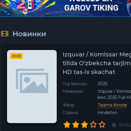
Новинки
Izquvar / Komissar Me
2025
tilida O'zbekcha tarjim
HD tas-ix skachat
Год выхода:
2025
Название:
Izquvar / Komiss
kino 2025 Full H
Жанр:
Tarjima Kinolar
Страна:
Hindiston
09.02.