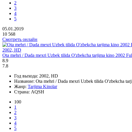
2
3
4
5
05.01.2019
10 568
Смотреть онлайн
2002, HD
Ota mehri / Dada mexri Uzbek tilida O'zbekcha tarjima kino 2002 Ful
8.9
7.8
Год выхода:
2002, HD
Название:
Ota mehri / Dada mexri Uzbek tilida O'zbekcha tarj
Жанр:
Tarjima Kinolar
Страна:
AQSH
100
1
2
3
4
5