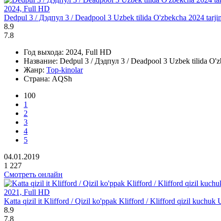
2024, Full HD
Dedpul 3 / Дэдпул 3 / Deadpool 3 Uzbek tilida O'zbekcha 2024 tarji
8.9
7.8
Год выхода:
2024, Full HD
Название:
Dedpul 3 / Дэдпул 3 / Deadpool 3 Uzbek tilida O'z
Жанр:
Top-kinolar
Страна:
AQSh
100
1
2
3
4
5
04.01.2019
1 227
Смотреть онлайн
2021, Full HD
Katta qizil it Klifford / Qizil ko'ppak Klifford / Klifford qizil kuch
8.9
7.8