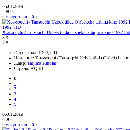
05.01.2019
5 869
Смотреть онлайн
1992, HD
Xos-soqchi / Tansoqchi Uzbek tilida O'zbekcha tarjima kino 1992 Ful
8.9
7.8
Год выхода:
1992, HD
Название:
Xos-soqchi / Tansoqchi Uzbek tilida O'zbekcha tarj
Жанр:
Tarjima Kinolar
Страна:
AQSH
0
1
2
3
4
5
05.01.2019
6 206
Смотреть онлайн