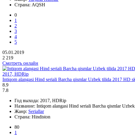
Страна:
AQSH
0
1
2
3
4
5
05.01.2019
2 219
Смотреть онлайн
2017, HDRip
Intiqom alangasi Hind seriali Barcha qismlar Uzbek tilida 2017 HD s
8.9
7.8
Год выхода:
2017, HDRip
Название:
Intiqom alangasi Hind seriali Barcha qismlar Uzbek
Жанр:
Seriallar
Страна:
Hindiston
80
1