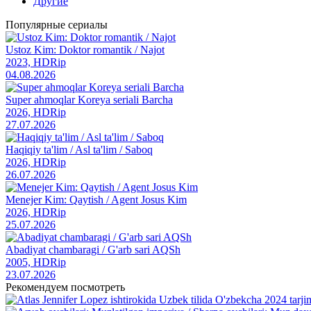
Другие
Популярные сериалы
Ustoz Kim: Doktor romantik / Najot
2023, HDRip
04.08.2026
Super ahmoqlar Koreya seriali Barcha
2026, HDRip
27.07.2026
Haqiqiy ta'lim / Asl ta'lim / Saboq
2026, HDRip
26.07.2026
Menejer Kim: Qaytish / Agent Josus Kim
2026, HDRip
25.07.2026
Abadiyat chambaragi / G'arb sari AQSh
2005, HDRip
23.07.2026
Рекомендуем посмотреть