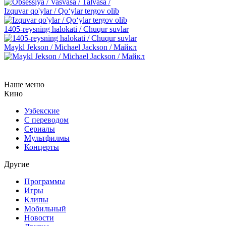
Izquvar qo'ylar / Qo‘ylar tergov olib
1405-reysning halokati / Chuqur suvlar
Maykl Jekson / Michael Jackson / Майкл
Наше меню
Кино
Узбекские
С переводом
Сериалы
Мультфилмы
Концерты
Другие
Программы
Игры
Клипы
Мобильный
Новости