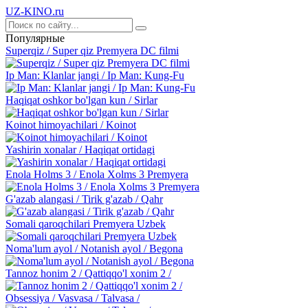
UZ-KINO
.ru
Популярные
Superqiz / Super qiz Premyera DC filmi
Ip Man: Klanlar jangi / Ip Man: Kung-Fu
Haqiqat oshkor bo'lgan kun / Sirlar
Koinot himoyachilari / Koinot
Yashirin xonalar / Haqiqat ortidagi
Enola Holms 3 / Enola Xolms 3 Premyera
G'azab alangasi / Tirik g'azab / Qahr
Somali qaroqchilari Premyera Uzbek
Noma'lum ayol / Notanish ayol / Begona
Tannoz honim 2 / Qattiqqo'l xonim 2 /
Obsessiya / Vasvasa / Talvasa /