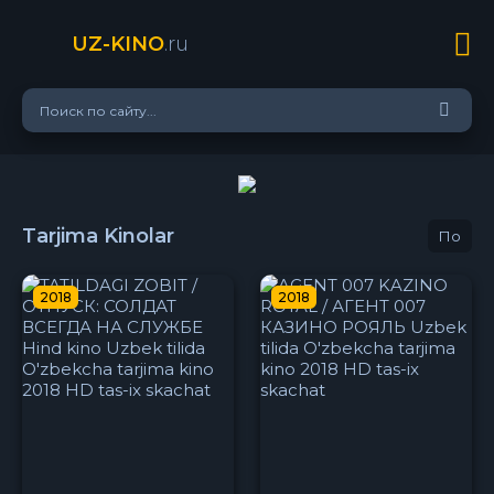
UZ-KINO
.ru
Tarjima Kinolar
2018
2018