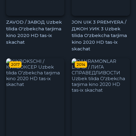
ZAVOD / ЗАВОД Uzbek
JON UIK 3 PREMYERA /
tilida O'zbekcha tarjima
ДЖОН УИК 3 Uzbek
kino 2020 HD tas-ix
tilida O'zbekcha tarjima
skachat
kino 2020 HD tas-ix
skachat
2017
2014