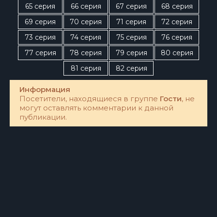
65 серия
66 серия
67 серия
68 серия
69 серия
70 серия
71 серия
72 серия
73 серия
74 серия
75 серия
76 серия
77 серия
78 серия
79 серия
80 серия
81 серия
82 серия
Информация
Посетители, находящиеся в группе
Гости
, не
могут оставлять комментарии к данной
публикации.