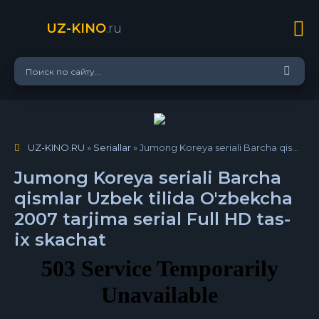
UZ-KINO
.ru
UZ-KINO.RU
»
Seriallar
» Jumong Koreya seriali Barcha qismlar Uzbek tilida O'zbekcha 2007 tarjima serial Full HD tas-ix skachat
Jumong Koreya seriali Barcha
qismlar Uzbek tilida O'zbekcha
2007 tarjima serial Full HD tas-
ix skachat