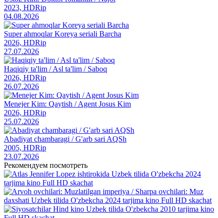
2023, HDRip
04.08.2026
Super ahmoqlar Koreya seriali Barcha
2026, HDRip
27.07.2026
Haqiqiy ta'lim / Asl ta'lim / Saboq
2026, HDRip
26.07.2026
Menejer Kim: Qaytish / Agent Josus Kim
2026, HDRip
25.07.2026
Abadiyat chambaragi / G'arb sari AQSh
2005, HDRip
23.07.2026
Рекомендуем посмотреть