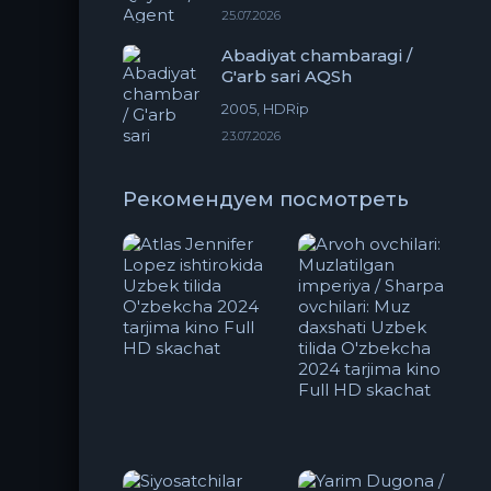
25.07.2026
Abadiyat chambaragi /
G'arb sari AQSh
2005, HDRip
23.07.2026
Рекомендуем посмотреть