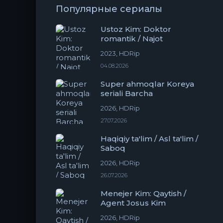
Популярные сериалы
Ustoz Kim: Doktor
romantik / Najot
2023, HDRip
04.08.2026
Super ahmoqlar Koreya
seriali Barcha
2026, HDRip
27.07.2026
Haqiqiy ta'lim / Asl ta'lim /
Saboq
2026, HDRip
26.07.2026
Menejer Kim: Qaytish /
Agent Josus Kim
2026, HDRip