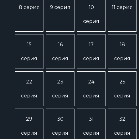
8 серия
9 серия
10
11 серия
серия
15
16
17
18
серия
серия
серия
серия
22
23
24
25
серия
серия
серия
серия
29
30
31
32
серия
серия
серия
серия