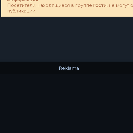
Посетители, находящиеся в группе
Гости
, не могут
публикации.