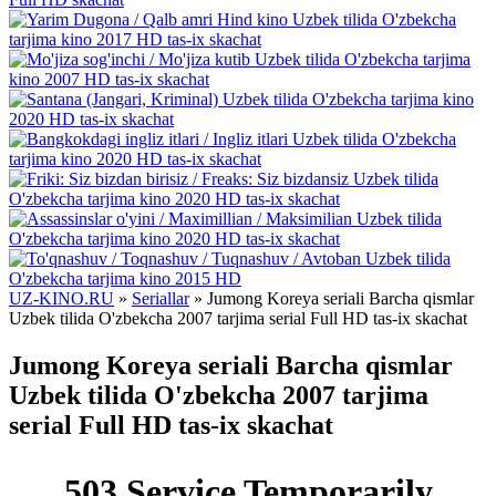
UZ-KINO.RU
»
Seriallar
» Jumong Koreya seriali Barcha qismlar
Uzbek tilida O'zbekcha 2007 tarjima serial Full HD tas-ix skachat
Jumong Koreya seriali Barcha qismlar
Uzbek tilida O'zbekcha 2007 tarjima
serial Full HD tas-ix skachat