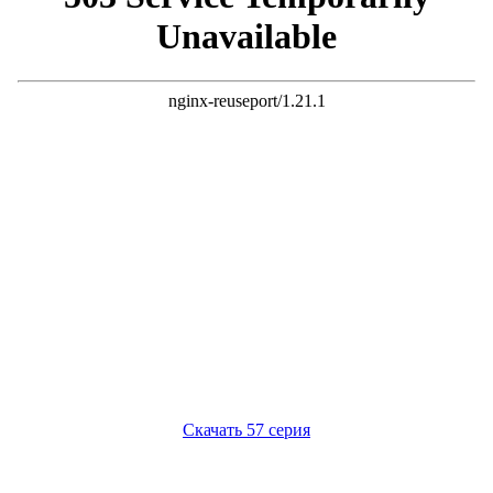
Предыдущая 56 серия
Следующая 58 серия
Скачать 57 серия
1 серия
2 серия
3 серия
4 серия
5 серия
6 серия