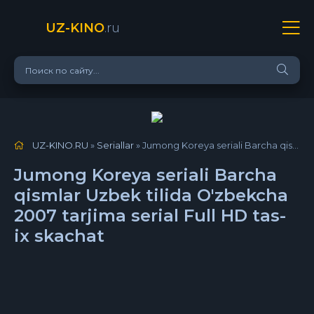
UZ-KINO
.ru
UZ-KINO.RU
»
Seriallar
» Jumong Koreya seriali Barcha qismlar Uzbek tilida O'zbekcha 2007 tarjima serial Full HD tas-ix skachat
Jumong Koreya seriali Barcha
qismlar Uzbek tilida O'zbekcha
2007 tarjima serial Full HD tas-
ix skachat