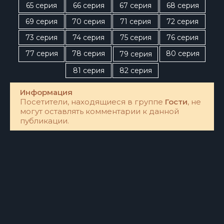
65 серия
66 серия
67 серия
68 серия
69 серия
70 серия
71 серия
72 серия
73 серия
74 серия
75 серия
76 серия
77 серия
78 серия
80 серия
79 серия
81 серия
82 серия
Информация
Посетители, находящиеся в группе
Гости
, не
могут оставлять комментарии к данной
публикации.